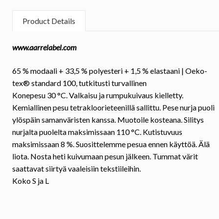
Product Details
www.aarrelabel.com
65 % modaali + 33,5 % polyesteri + 1,5 % elastaani | Oeko-
tex® standard 100, tutkitusti turvallinen
Konepesu 30 °C. Valkaisu ja rumpukuivaus kielletty.
Kemiallinen pesu tetrakloorieteenillä sallittu. Pese nurja puoli
ylöspäin samanväristen kanssa. Muotoile kosteana. Silitys
nurjalta puolelta maksimissaan 110 °C. Kutistuvuus
maksimissaan 8 %. Suosittelemme pesua ennen käyttöä. Älä
liota. Nosta heti kuivumaan pesun jälkeen. Tummat värit
saattavat siirtyä vaaleisiin tekstiileihin.
Koko
S ja L