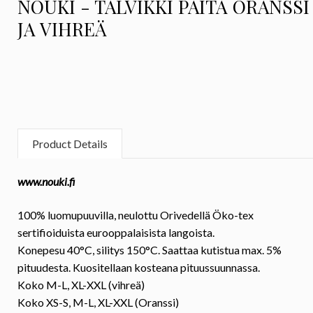
NOUKI - TALVIKKI PAITA ORANSSI
JA VIHREÄ
Product Details
www.nouki.fi
100% luomupuuvilla, neulottu Orivedellä Öko-tex
sertifioiduista eurooppalaisista langoista.
Konepesu 40°C, silitys 150°C. Saattaa kutistua max. 5%
pituudesta. Kuositellaan kosteana pituussuunnassa.
Koko
M-L, XL-XXL (vihreä)
Koko
XS-S, M-L, XL-XXL (Oranssi)