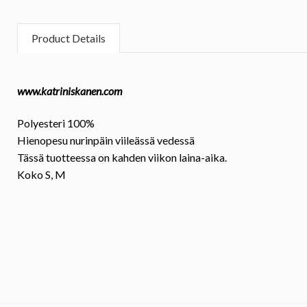
Product Details
www.katriniskanen.com
Polyesteri 100%
Hienopesu nurinpäin viileässä vedessä
Tässä tuotteessa on kahden viikon laina-aika.
Koko
S, M