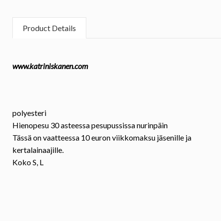
Product Details
www.katriniskanen.com
polyesteri
Hienopesu 30 asteessa pesupussissa nurinpäin
Tässä on vaatteessa 10 euron viikkomaksu jäsenille ja
kertalainaajille.
Koko
S, L