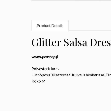
Product Details
Glitter Salsa Dre
www.upeashop.fi
Polyesteri/ lurex
Hienopesu 30 asteessa. Kuivaus henkarissa. Ei
Koko
M