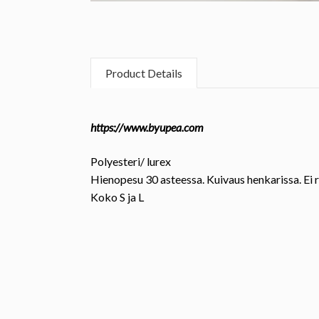
Product Details
https://www.byupea.com
Polyesteri/ lurex
Hienopesu 30 asteessa. Kuivaus henkarissa. Ei
Koko
S ja L