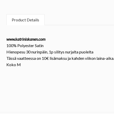
Product Details
www.katriniskanen.com
100% Polyester Satin
Hienopesu 30 nurinpäin, 1p silitys nurjalta puolelta
Tässä vaatteessa on 10€ lisämaksu ja kahden viikon laina-aika
Koko
M