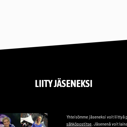
LIITY JÄSENEKSI
Yhteisömme jäseneksi voit liittyä p
sähköpostitse
. Jäsenenä voit lain