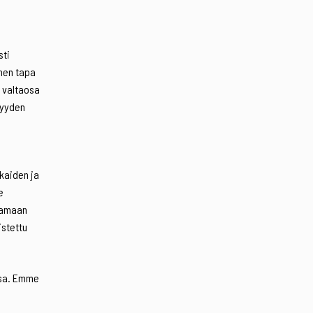
sti
nen tapa
 valtaosa
nyyden
kaiden ja
e
ttamaan
istettu
assa. Emme