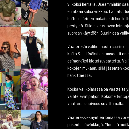
viikoksi kerralla. Useamminkin saa
enintään kaksi viikkoa. Lainatut tu
hoito-ohjeiden mukaisesti huollett
pestyinä. Silloin seuraavan lainaa
suoraan käyttöön. Suurin osa val
Vaaterekin valikoimasta suurin os
koilla S-L. Lisäksi on runsaasti on
esimerkiksi kietaisuvaatteita. V
kokojen mukaan, sillä jäsenten ko
hankittaessa.
Koska valikoimassa on vaatteita yl
vaihtelevat paljon. Kokomerkintöjä 
vaatteen sopivuus sovittamalla.
Vaaterekki-käyntien lomassa voi va
pukeutumisvinkkejä. Yleensä meillä