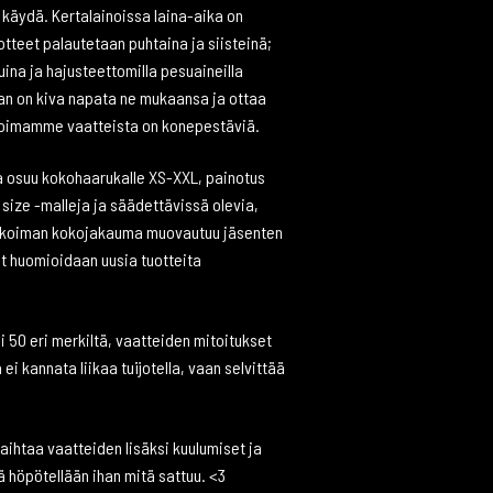
 käydä. Kertalainoissa laina-aika on
otteet palautetaan puhtaina ja siisteinä;
uina ja hajusteettomilla pesuaineilla
jan on kiva napata ne mukaansa ja ottaa
ikoimamme vaatteista on konepestäviä.
a osuu kokohaarukalle XS-XXL, painotus
e size -malleja ja säädettävissä olevia,
alikoiman kokojakauma muovautuu jäsenten
ot huomioidaan uusia tuotteita
i 50 eri merkiltä, vaatteiden mitoitukset
ei kannata liikaa tuijotella, vaan selvittää
ihtaa vaatteiden lisäksi kuulumiset ja
 höpötellään ihan mitä sattuu. <3