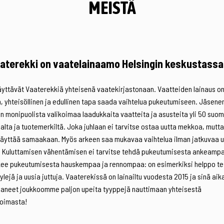
MEISTÄ
aterekki on vaatelainaamo Helsingin keskustassa
yttävät Vaaterekkiä yhteisenä vaatekirjastonaan. Vaatteiden lainaus o
, yhteisöllinen ja edullinen tapa saada vaihtelua pukeutumiseen. Jäsen
 monipuolista valikoimaa laadukkaita vaatteita ja asusteita yli 50 suom
ijalta ja tuotemerkiltä. Joka juhlaan ei tarvitse ostaa uutta mekkoa, mutta
käyttää samaakaan. Myös arkeen saa mukavaa vaihtelua ilman jatkuvaa 
 Kuluttamisen vähentämisen ei tarvitse tehdä pukeutumisesta ankeamp
ekee pukeutumisesta hauskempaa ja rennompaa: on esimerkiksi helppo tes
yylejä ja uusia juttuja. Vaaterekissä on lainailtu vuodesta 2015 ja sinä ai
aneet joukkoomme paljon upeita tyyppejä nauttimaan yhteisestä
koimasta!