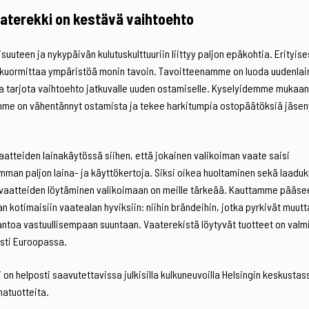
aterekki on kestävä vaihtoehto
suuteen ja nykypäivän kulutuskulttuuriin liittyy paljon epäkohtia. Erityise
kuormittaa ympäristöä monin tavoin. Tavoitteenamme on luoda uudenlai
a tarjota vaihtoehto jatkuvalle uuden ostamiselle. Kyselyidemme mukaan
mme on vähentännyt ostamista ja tekee harkitumpia ostopäätöksiä jäse
atteiden lainakäytössä siihen, että jokainen valikoiman vaate saisi
mman paljon laina- ja käyttökertoja. Siksi oikea huoltaminen sekä laaduk
vaatteiden löytäminen valikoimaan on meille tärkeää. Kauttamme pääse
n kotimaisiin vaatealan hyviksiin: niihin brändeihin, jotka pyrkivät muu
ntoa vastuullisempaan suuntaan. Vaaterekistä löytyvät tuotteet on valm
esti Euroopassa.
 on helposti saavutettavissa julkisilla kulkuneuvoilla Helsingin keskust
natuotteita.