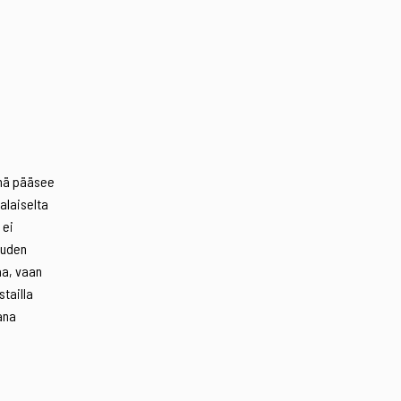
n
enä pääsee
alaiselta
 ei
uuden
aa, vaan
tailla
kana