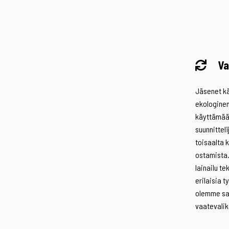
Va
Jäsenet kä
ekologinen
käyttämään
suunnittel
toisaalta 
ostamista.
lainailu t
erilaisia t
olemme sa
vaatevali