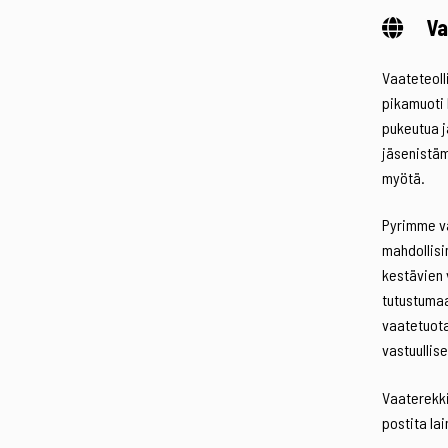
Va
Vaateteolli
pikamuoti 
pukeutua j
jäsenistä
myötä.
Pyrimme va
mahdollisi
kestävien 
tutustumaa
vaatetuota
vastuullis
Vaaterekki
postita lai